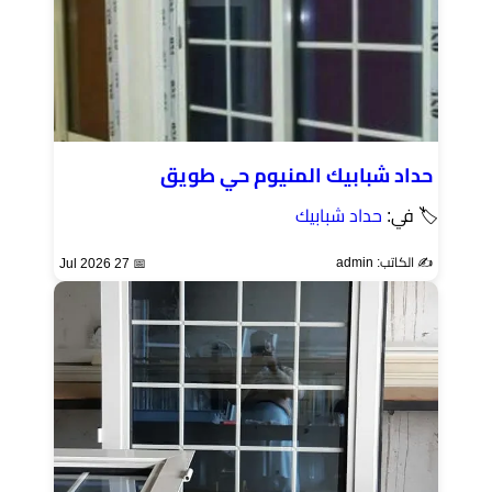
حداد شبابيك المنيوم حي طويق
🏷 في:
حداد شبابيك
✍️ الكاتب: admin
📅 27 Jul 2026