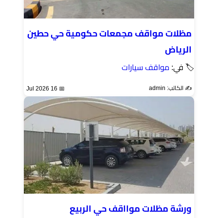
مظلات مواقف مجمعات حكومية حي حطين
الرياض
🏷 في:
مواقف سيارات
✍️ الكاتب: admin
📅 16 Jul 2026
ورشة مظلات موااقف حي الربيع