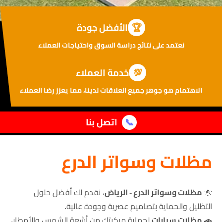
🏆
الأفضل جودة
نعتمد على نتائج دراسة السوق واحتياجات العملاء
💯
خدمة العملاء
الاهتمام هو جوهر جميع العلاقات لدينا، مما يعزز رضا العملاء
📞
اتصل بنا
مظلات وسواتر الدرع
🌞
مظلات وسواتر الدرع - الرياض
، نقدم لك أفضل حلول
التظليل والحماية بتصاميم عصرية وجودة عالية.
🚗
مظلات سيارات
لحماية مركبتك من أشعة الشمس والأمطار،