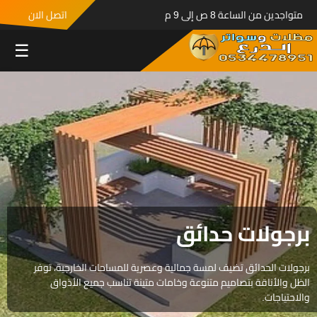
متواجدين من الساعة 8 ص إلى 9 م
اتصل الان
☰
برجولات حدائق
برجولات الحدائق تضيف لمسة جمالية وعصرية للمساحات الخارجية، توفر
الظل والأناقة بتصاميم متنوعة وخامات متينة تناسب جميع الأذواق
والاحتياجات.