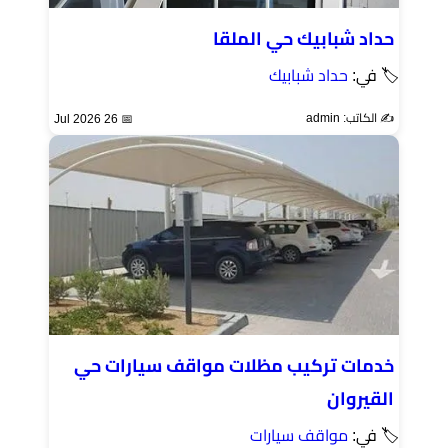
حداد شبابيك حي الملقا
🏷 في:
حداد شبابيك
✍️ الكاتب: admin
📅 26 Jul 2026
خدمات تركيب مظلات مواقف سيارات حي
القيروان
🏷 في:
مواقف سيارات