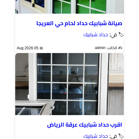
صيانة شبابيك حداد لحام حي العريجا
🏷 في:
حداد شبابيك
✍️ الكاتب: admin
📅 05 Aug 2026
اقرب حداد شبابيك عرقة الرياض
🏷 في:
حداد شبابيك