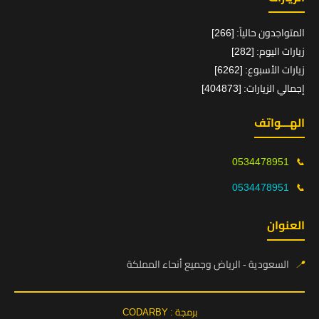
المتواجدون حالياً: [266]
زيارات اليوم: [282]
زيارات الأسبوع: [6262]
إجمالي الزيارات: [404873]
الهـــواتف
0534478951
📞
0534478951
📞
العنوان
📍
السعودية - الرياض وجميع أنحاء المملكة
برمجة : CODARBY