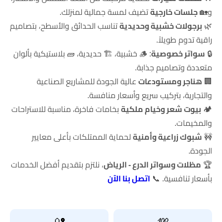
و🏡
جلسات خارجية
تضيف لمسة جمالية لمنزلك.
🌿
برجولات خشبية وحديدية
تناسب الحدائق والأسطح، بتصاميم
راقية تدوم طويلاً.
🔒
سواتر خصوصية
: 🪵 خشبية، 🏗️ حديدية، 🧱 بلاستيكية بألوان
متعددة وتصاميم جذابة.
🏢
هناجر ومستودعات
عالية الجودة للمشاريع الصناعية
والتجارية، بتركيب سريع وأسعار منافسة.
🏕️
بيوت شعر وخيام ملكية
بخامات فاخرة، مناسبة للاستراحات
والمخيمات.
🚧
شبوك زراعية وأمنية
لحماية الممتلكات بأعلى معايير
الجودة.
🏆
مظلات وسواتر الدرع - الرياض
، نلتزم بتقديم أفضل الخدمات
بأسعار تنافسية. 📞
اتصل بنا الآن