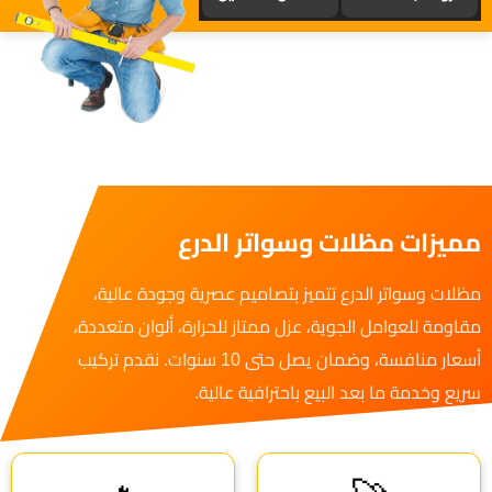
مميزات مظلات وسواتر الدرع
مظلات وسواتر الدرع تتميز بتصاميم عصرية وجودة عالية،
مقاومة للعوامل الجوية، عزل ممتاز للحرارة، ألوان متعددة،
أسعار منافسة، وضمان يصل حتى 10 سنوات. نقدم تركيب
سريع وخدمة ما بعد البيع باحترافية عالية.