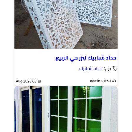
حداد شبابيك ليزر حي الربيع
🏷 في:
حداد شبابيك
✍️ الكاتب: admin
📅 06 Aug 2026