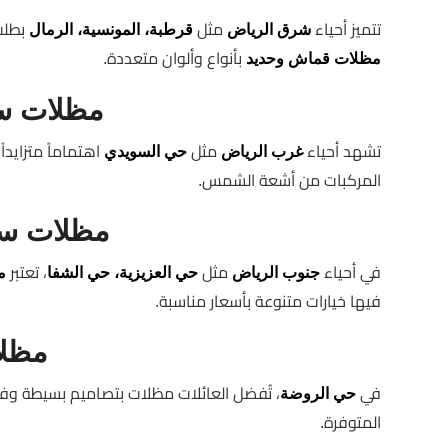
تتميز أحياء
مثل
بطلب
شرق الرياض
قرطبة، المونسية، الرمال
بأنواع وألوان متعددة.
مظلات قماش وحديد
مظلات سي
تشهد أحياء
مثل
اهتماماً متزايداً
غرب الرياض
حي السويدي
المركبات من أشعة الشمس.
مظلات سي
في أحياء
مثل
، تعتبر
جنوب الرياض
حي العزيزية، حي الشفا
م
فيها خيارات متنوعة بأسعار مناسبة.
مظلا
في
، تُفضل العائلات مظلات بتصاميم بسيطة وفعال
حي الروضة
المتوفرة.