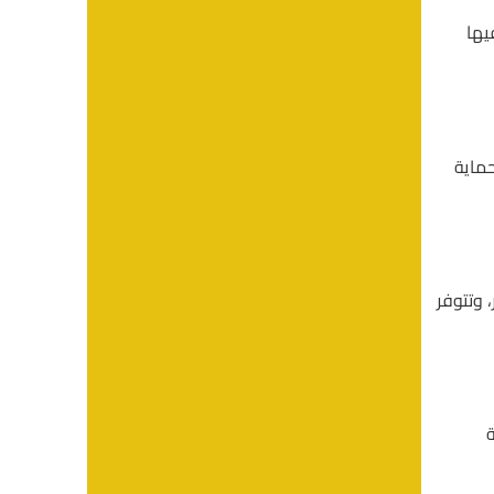
يها
ماية
 وتتوفر