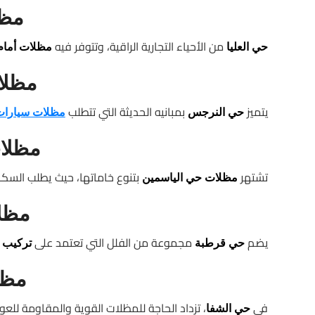
مظل
من الأحياء التجارية الراقية، وتتوفر فيه
حي العليا
مظلات أمام ا
مظلا
يتميز
بمبانيه الحديثة التي تتطلب
حي النرجس
مظلات سيارات
مظلا
تشتهر
بتنوع خاماتها، حيث يطلب السك
مظلات حي الياسمين
مظل
يضم
مجموعة من الفلل التي تعتمد على
حي قرطبة
تركيب 
مظل
في
، تزداد الحاجة للمظلات القوية والمقاومة للعو
حي الشفا