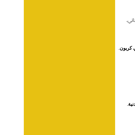
اني.
.
ي كربون
.
نية