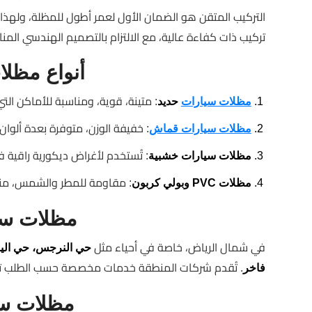
التركيب المتقن هو الضمان الأول لعمر أطول للمظلة، وله
تركيب ذات كفاءة عالية، مع الالتزام بالتصميم الهندسي المن
أنواع مظلا
: متينة، قوية، ومناسبة للأماكن الت
مظلات سيارات
حديد
: خفيفة الوزن، متوفرة بعدة ألوان
مظلات سيارات قماش
: تُستخدم لأغراض ديكورية راقية 
مظلات سيارات خشبية
: مقاومة للمطر والشمس، مناس
مظلات PVC وبولي كربون
مظلات سي
في شمال الرياض، خاصة في أحياء مثل
حي النرجس، حي اليا
. تُقدم شركات المنطقة خدمات مخصصة حسب الطلب
فاخر
مظلات سي