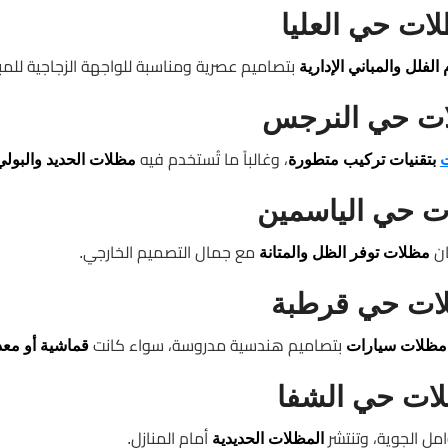
ات حي العليا
بتصاميم عصرية ومناسبة للواجهة الزجاجية للمب
لفلل والمباني الإدارية
ت حي النرجس
، وغالباً ما تُستخدم فيه
بتقنيات تركيب متطورة
مظلات الحديد والبول
ت حي الياسمين
ان
مع جمال التصميم الخارجي.
مظلات توفر الظل والمتانة
ات حي قرطبة
بتصاميم هندسية مدروسة، سواء كانت
مظلات سيارات
قماشية أو معد
ات حي الشفا
امل الجوية، وتنتشر
أمام المنازل.
المظلات الحديدية