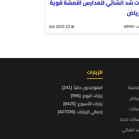
 شد انشائي للمدارس اقمشة قوية
رياض
admi
📅 23 Jun 2025
الزيارات
قمشة
المتواجدون حالياً: [241]
زيارات اليوم: [996]
رياض
زيارات الأسبوع: [8425]
ارات
إجمالي الزيارات: [407036]
ارات حديد
د انشائي