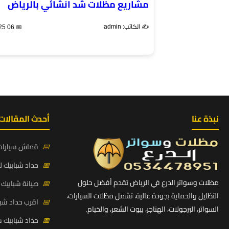
مشاريع مظلات شد انشائي بالرياض
✍️ الكاتب: admin
📅 06 Apr 2025
نبذة عنا
أحدث المقالات
📅
قماش سيارات PVC بي في سي كوري حي ط
📅
حداد شبابيك لي
مظلات وسواتر الدرع في الرياض تقدم أفضل حلول
📅
صيانة شبابيك ح
التظليل والحماية بجودة عالية، تشمل مظلات السيارات،
📅
اقرب حداد شبا
السواتر، البرجولات، الهناجر، بيوت الشعر، والخيام.
📅
حداد شبابيك 