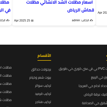
اسعار مظلات الشد الانشائي مظلات
مظلات
قماش الرياض
في ال
✍️ الكاتب: admin
✍️ الكاتب: n
📅 25 Apr 2025
الأقسام
مظلات ا
ويق
برجولات حدائق
مظلات ال
زر حي الربيع
بيوت شعر وخيام
مظلات سي
تركيب سواتر
داد لحام حي العريجا
مظلات سي
تركيب قرميد
بيك عرقة الرياض
مظلات ش
تركيب هناجر
شقق حي الصحافة