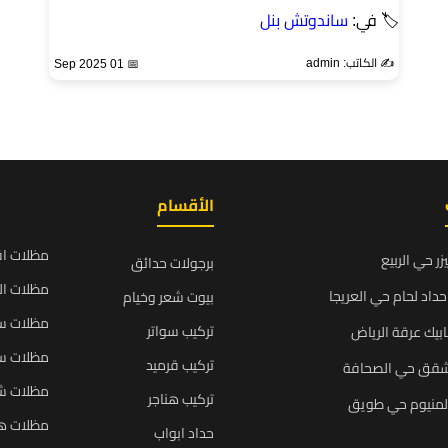
🏷 في:
ساندوتش بنل
✍️ الكاتب: admin
📅 01 Sep 2025
الأقسام
مظلات ا
زر حي الربيع
برجولات حدائق
مظلات ال
داد لحام حي العريجا
بيوت شعر وخيام
مظلات سي
تركيب سواتر
بيك عرقة الرياض
مظلات سي
تركيب قرميد
شقق حي الصحافة
مظلات ش
تركيب هناجر
المنيوم حي طويق
مظلات ه
حداد ابواب