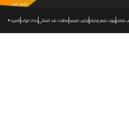
اتصل الان
ب هناجر
بيوت شعر وخيام
تركيب قرميد
مظلات شد انشائي
حداد ابواب
المزيد
▼