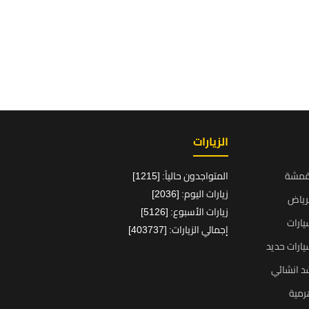
الزيارات
قمشة
المتواجدون حالياً: [1215]
زيارات اليوم: [2036]
رياض
زيارات الأسبوع: [5126]
ارات
إجمالي الزيارات: [403737]
ارات حديد
د انشائي
رمية