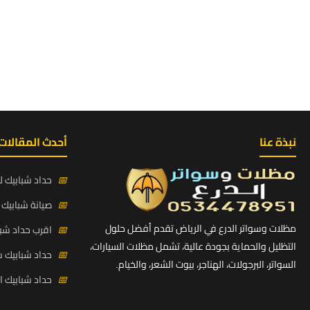
نبذة عنا
أحدث المقالات
📅
حداد شبابيك لي
📅
صيانة شبابيك ح
مظلات وسواتر الدرع في الرياض تقدم أفضل حلول
📅
اقرب حداد شبا
التظليل والحماية بجودة عالية، تشمل مظلات السيارات،
📅
حداد شبابيك 
السواتر، البرجولات، الهناجر، بيوت الشعر، والخيام.
📅
حداد شبابيك 