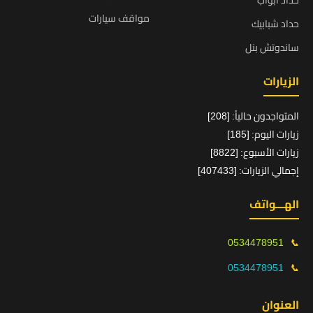
حداد ابواب
مواقف سيارات
حداد شبابيك
ساندوتش بنل
الزيارات
المتواجدون حالياً: [208]
زيارات اليوم: [185]
زيارات الأسبوع: [8822]
إجمالي الزيارات: [407433]
الهـــواتف
0534478951
📞
0534478951
📞
العنوان