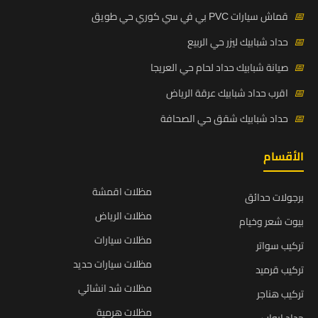
📅
قماش سيارات PVC بي في سي كوري حي طويق
📅
حداد شبابيك ليزر حي الربيع
📅
صيانة شبابيك حداد لحام حي العريجا
📅
اقرب حداد شبابيك عرقة الرياض
📅
حداد شبابيك شقق حي الصحافة
الأقسام
مظلات اقمشة
برجولات حدائق
مظلات الرياض
بيوت شعر وخيام
مظلات سيارات
تركيب سواتر
مظلات سيارات حديد
تركيب قرميد
مظلات شد انشائي
تركيب هناجر
مظلات هرمية