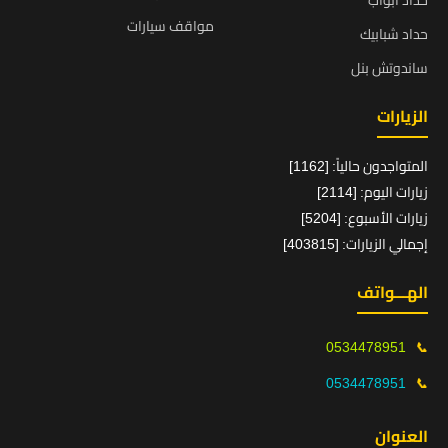
حداد ابواب
مواقف سيارات
حداد شبابيك
ساندوتش بنل
الزيارات
المتواجدون حالياً: [1162]
زيارات اليوم: [2114]
زيارات الأسبوع: [5204]
إجمالي الزيارات: [403815]
الهـــواتف
0534478951
📞
0534478951
📞
العنوان