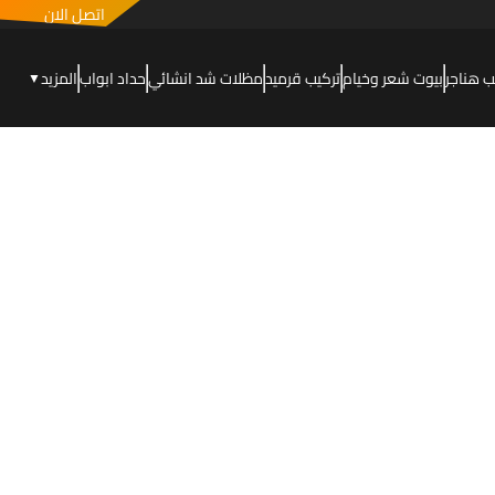
اتصل الان
ب هناجر
بيوت شعر وخيام
تركيب قرميد
مظلات شد انشائي
حداد ابواب
المزيد
▼