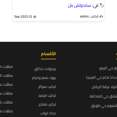
🏷 في:
ساندوتش بنل
✍️ الكاتب: admin
📅 01 Sep 2025
الأقسام
مظلات ا
زر حي الربيع
برجولات حدائق
مظلات ال
داد لحام حي العريجا
بيوت شعر وخيام
مظلات سي
تركيب سواتر
بيك عرقة الرياض
مظلات سي
تركيب قرميد
شقق حي الصحافة
مظلات ش
تركيب هناجر
المنيوم حي طويق
مظلات ه
حداد ابواب