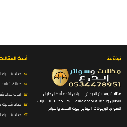
نبذة عنا
أحدث المقالات
📅
حداد شبابيك لي
📅
صيانة شبابيك ح
مظلات وسواتر الدرع في الرياض تقدم أفضل حلول
📅
اقرب حداد شبا
التظليل والحماية بجودة عالية، تشمل مظلات السيارات،
📅
حداد شبابيك 
السواتر، البرجولات، الهناجر، بيوت الشعر، والخيام.
📅
حداد شبابيك 