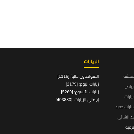
الزيارات
قمشة
المتواجدون حالياً: [1116]
زيارات اليوم: [2179]
رياض
زيارات الأسبوع: [5269]
ارات
إجمالي الزيارات: [403880]
ارات حديد
د انشائي
رمية