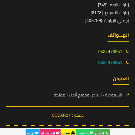
زيارات اليوم: [749]
زيارات الأسبوع: [8178]
إجمالي الزيارات: [406789]
الهـــواتف
0534478951
📞
0534478951
📞
العنوان
📍
السعودية - الرياض وجميع أنحاء المملكة
برمجة : CODARBY
📞 اتصال
💬 واتساب
👻 سناب
📸 انستغرام
🐦 تويتر