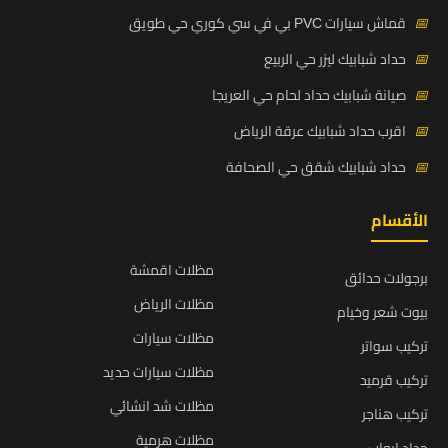
📅
قماش سيارات PVC بي في سي كوري حي طويق
📅
حداد شبابيك ليزر حي الربيع
📅
صيانة شبابيك حداد لحام حي العريجا
📅
اقرب حداد شبابيك عرقة الرياض
📅
حداد شبابيك شقق حي الصحافة
الأقسام
مظلات اقمشة
برجولات حدائق
مظلات الرياض
بيوت شعر وخيام
مظلات سيارات
تركيب سواتر
مظلات سيارات حديد
تركيب قرميد
مظلات شد انشائي
تركيب هناجر
مظلات هرمية