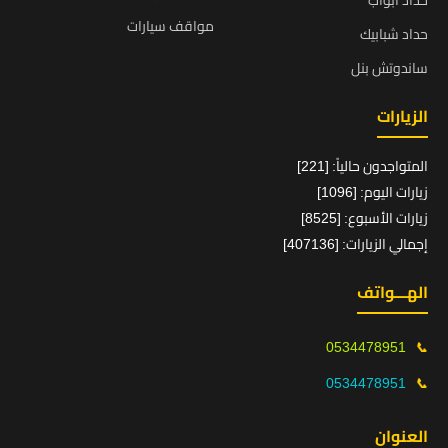
حداد ابواب
مواقف سيارات
حداد شبابيك
ساندوتش بنل
الزيارات
المتواجدون حالياً: [221]
زيارات اليوم: [1096]
زيارات الأسبوع: [8525]
إجمالي الزيارات: [407136]
الهـــواتف
0534478951
📞
0534478951
📞
العنوان