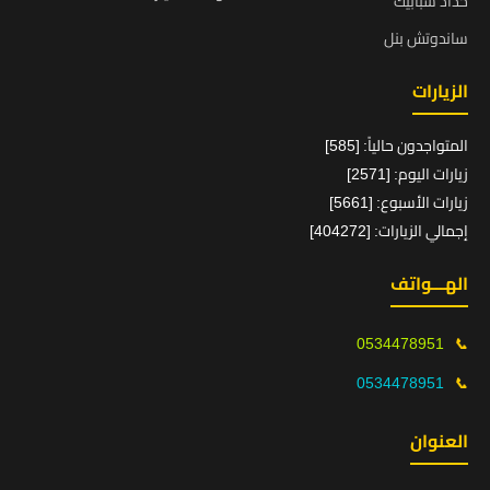
حداد شبابيك
ساندوتش بنل
الزيارات
المتواجدون حالياً: [585]
زيارات اليوم: [2571]
زيارات الأسبوع: [5661]
إجمالي الزيارات: [404272]
الهـــواتف
0534478951
📞
0534478951
📞
العنوان