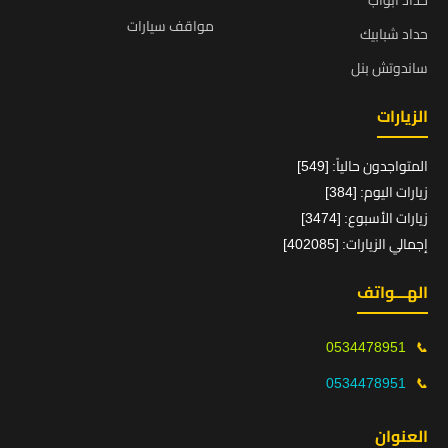
حداد ابواب
مواقف سيارات
حداد شبابيك
ساندوتش بنل
الزيارات
المتواجدون حالياً: [549]
زيارات اليوم: [384]
زيارات الأسبوع: [3474]
إجمالي الزيارات: [402085]
الهـــواتف
0534478951
📞
0534478951
📞
العنوان