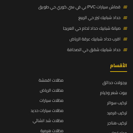
📅
قماش سيارات PVC بي في سي كوري حي طويق
📅
حداد شبابيك ليزر حي الربيع
📅
صيانة شبابيك حداد لحام حي العريجا
📅
اقرب حداد شبابيك عرقة الرياض
📅
حداد شبابيك شقق حي الصحافة
الأقسام
مظلات اقمشة
برجولات حدائق
مظلات الرياض
بيوت شعر وخيام
مظلات سيارات
تركيب سواتر
مظلات سيارات حديد
تركيب قرميد
مظلات شد انشائي
تركيب هناجر
مظلات هرمية