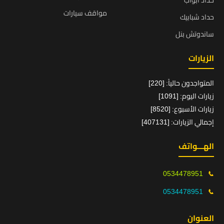
حداد ابواب
مواقف سيارات
حداد شبابيك
ساندوتش بنل
الزيارات
المتواجدون حالياً: [220]
زيارات اليوم: [1091]
زيارات الأسبوع: [8520]
إجمالي الزيارات: [407131]
الهـــواتف
0534478951
📞
0534478951
📞
العنوان