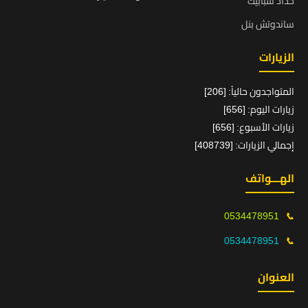
حداد شبابيك
ساندوتش بنل
الزيارات
المتواجدون حالياً: [206]
زيارات اليوم: [656]
زيارات الأسبوع: [656]
إجمالي الزيارات: [408739]
الهـــواتف
0534478951
📞
0534478951
📞
العنوان