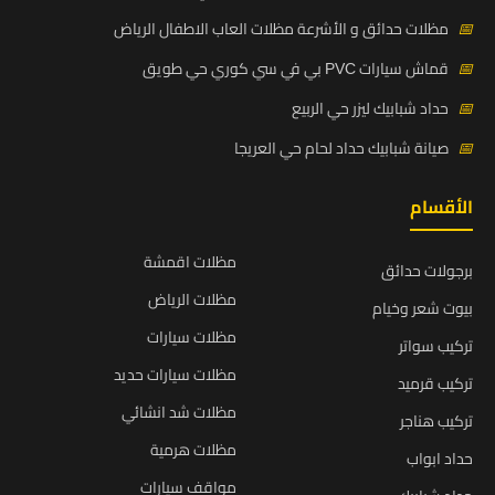
📅
مظلات حدائق و الأشرعة مظلات العاب الاطفال الرياض
📅
قماش سيارات PVC بي في سي كوري حي طويق
📅
حداد شبابيك ليزر حي الربيع
📅
صيانة شبابيك حداد لحام حي العريجا
الأقسام
مظلات اقمشة
برجولات حدائق
مظلات الرياض
بيوت شعر وخيام
مظلات سيارات
تركيب سواتر
مظلات سيارات حديد
تركيب قرميد
مظلات شد انشائي
تركيب هناجر
مظلات هرمية
حداد ابواب
مواقف سيارات