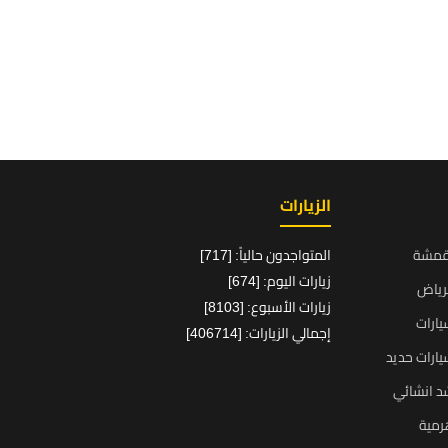
الزيارات
قمشة
المتواجدون حالياً: [717]
زيارات اليوم: [674]
رياض
زيارات الأسبوع: [8103]
ارات
إجمالي الزيارات: [406714]
ارات حديد
د انشائي
رمية