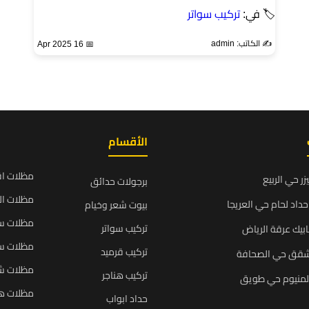
🏷 في:
تركيب سواتر
✍️ الكاتب: admin
📅 16 Apr 2025
الأقسام
مظلات ا
زر حي الربيع
برجولات حدائق
مظلات ال
داد لحام حي العريجا
بيوت شعر وخيام
مظلات سي
تركيب سواتر
بيك عرقة الرياض
مظلات سي
تركيب قرميد
شقق حي الصحافة
مظلات ش
تركيب هناجر
المنيوم حي طويق
مظلات ه
حداد ابواب