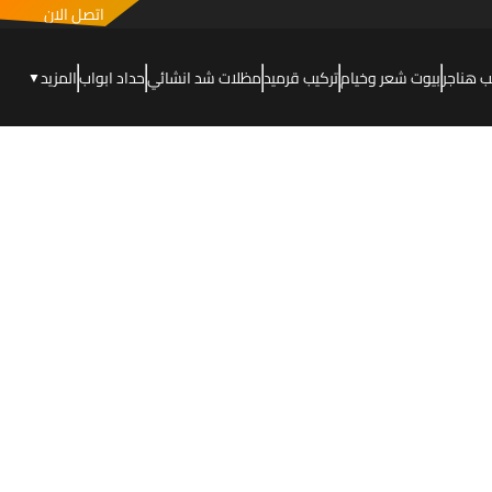
اتصل الان
ب هناجر
بيوت شعر وخيام
تركيب قرميد
مظلات شد انشائي
حداد ابواب
المزيد
▼