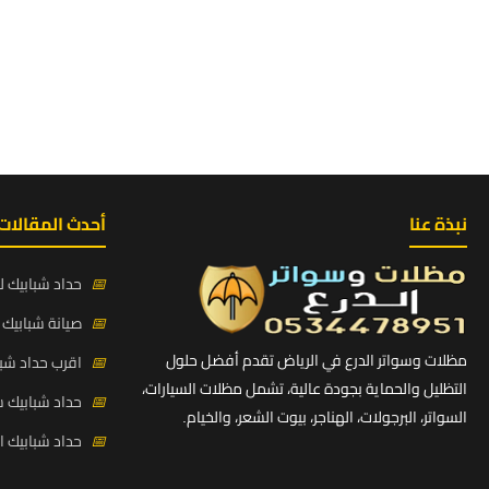
نبذة عنا
أحدث المقالات
📅
حداد شبابيك لي
📅
صيانة شبابيك ح
مظلات وسواتر الدرع في الرياض تقدم أفضل حلول
📅
اقرب حداد شبا
التظليل والحماية بجودة عالية، تشمل مظلات السيارات،
📅
حداد شبابيك 
السواتر، البرجولات، الهناجر، بيوت الشعر، والخيام.
📅
حداد شبابيك 