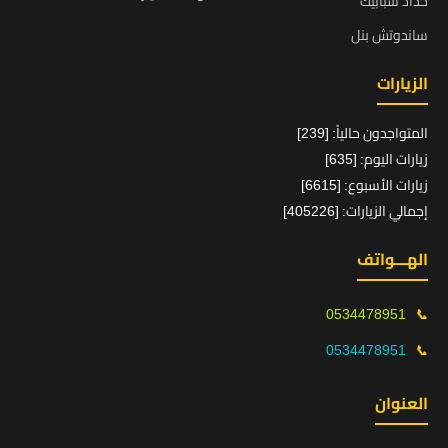
حداد شبابيك
ساندوتش بنل
الزيارات
المتواجدون حالياً: [239]
زيارات اليوم: [635]
زيارات الأسبوع: [6615]
إجمالي الزيارات: [405226]
الهـــواتف
0534478951
📞
0534478951
📞
العنوان