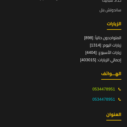
حداد شبابيك
ساندوتش بنل
الزيارات
المتواجدون حالياً: [898]
زيارات اليوم: [1314]
زيارات الأسبوع: [4404]
إجمالي الزيارات: [403015]
الهـــواتف
0534478951
📞
0534478951
📞
العنوان