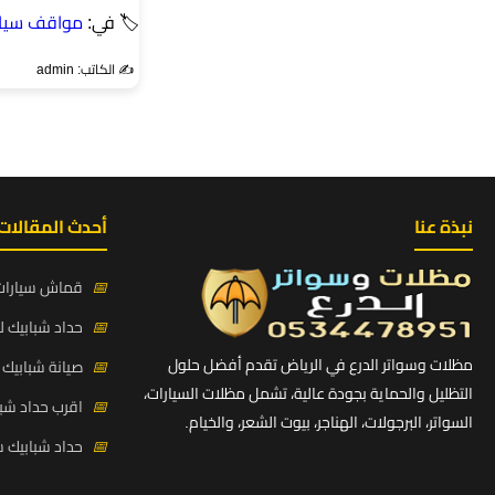
🏷 في:
مواقف سيار
✍️ الكاتب: admin
نبذة عنا
أحدث المقالات
📅
قماش سيارات PVC بي في سي كوري حي ط
📅
حداد شبابيك لي
مظلات وسواتر الدرع في الرياض تقدم أفضل حلول
📅
صيانة شبابيك ح
التظليل والحماية بجودة عالية، تشمل مظلات السيارات،
📅
اقرب حداد شبا
السواتر، البرجولات، الهناجر، بيوت الشعر، والخيام.
📅
حداد شبابيك 