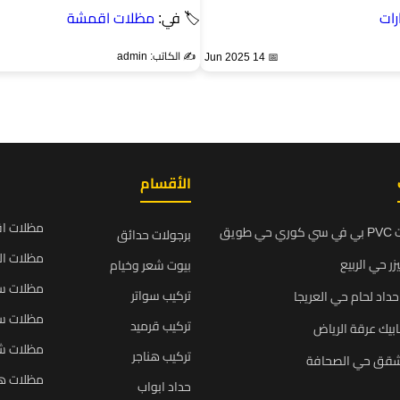
ات
🏷 في:
مظلات اقمشة
✍️ الكاتب: admin
📅 14 Jun 2025
الأقسام
مظلات ا
ويق
برجولات حدائق
مظلات ال
زر حي الربيع
بيوت شعر وخيام
مظلات سي
تركيب سواتر
داد لحام حي العريجا
مظلات سي
تركيب قرميد
بيك عرقة الرياض
مظلات ش
تركيب هناجر
شقق حي الصحافة
مظلات ه
حداد ابواب