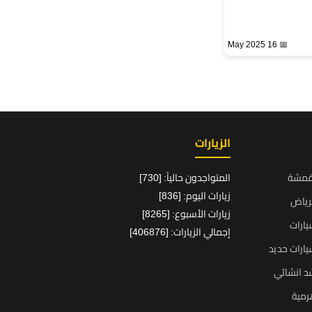
📅 16 May 2025
الزيارات
قمشة
المتواجدون حالياً: [730]
زيارات اليوم: [836]
رياض
زيارات الأسبوع: [8265]
ارات
إجمالي الزيارات: [406876]
ارات حديد
د انشائي
رمية