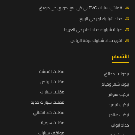
📅
قماش سيارات PVC بي في سي كوري حي طويق
📅
حداد شبابيك ليزر حي الربيع
📅
صيانة شبابيك حداد لحام حي العريجا
📅
اقرب حداد شبابيك عرقة الرياض
الأقسام
مظلات اقمشة
برجولات حدائق
مظلات الرياض
بيوت شعر وخيام
مظلات سيارات
تركيب سواتر
مظلات سيارات حديد
تركيب قرميد
مظلات شد انشائي
تركيب هناجر
مظلات هرمية
حداد ابواب
مواقف سيارات