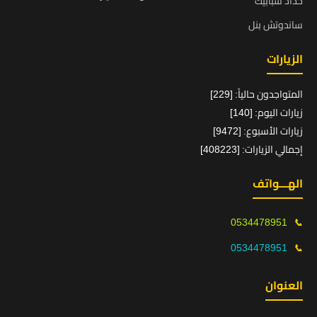
حداد شبابيك
ساندوتش بنل
الزيارات
المتواجدون حالياً: [229]
زيارات اليوم: [140]
زيارات الأسبوع: [9472]
إجمالي الزيارات: [408223]
الهـــواتف
0534478951
📞
0534478951
📞
العنوان