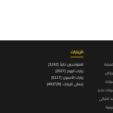
الزيارات
قمشة
المتواجدون حالياً: [1242]
زيارات اليوم: [2027]
رياض
زيارات الأسبوع: [5117]
ارات
إجمالي الزيارات: [403728]
ارات حديد
د انشائي
رمية