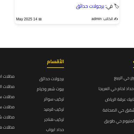
🏷 في:
برجولات حدائق
✍️ الكاتب: admin
📅 14 May 2025
الأقسام
مظلات ا
زر حي الربيع
برجولات حدائق
مظلات ال
داد لحام حي العريجا
بيوت شعر وخيام
مظلات سي
تركيب سواتر
بيك عرقة الرياض
مظلات سي
تركيب قرميد
شقق حي الصحافة
مظلات ش
تركيب هناجر
المنيوم حي طويق
مظلات ه
حداد ابواب