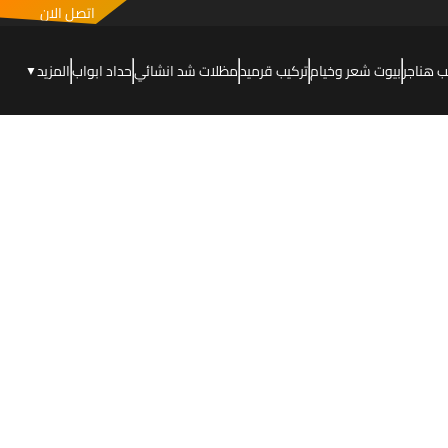
اتصل الان
ب هناجر
بيوت شعر وخيام
تركيب قرميد
مظلات شد انشائي
حداد ابواب
المزيد
▼