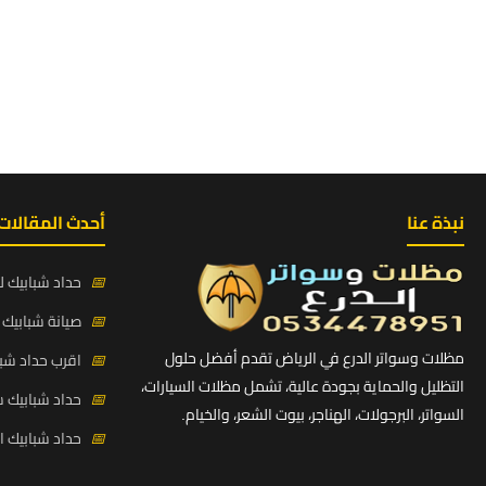
نبذة عنا
أحدث المقالات
📅
حداد شبابيك لي
📅
صيانة شبابيك ح
مظلات وسواتر الدرع في الرياض تقدم أفضل حلول
📅
اقرب حداد شبا
التظليل والحماية بجودة عالية، تشمل مظلات السيارات،
📅
حداد شبابيك 
السواتر، البرجولات، الهناجر، بيوت الشعر، والخيام.
📅
حداد شبابيك 