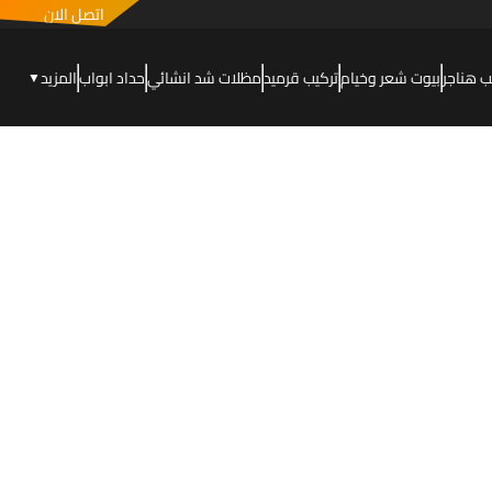
اتصل الان
ب هناجر
بيوت شعر وخيام
تركيب قرميد
مظلات شد انشائي
حداد ابواب
المزيد
▼