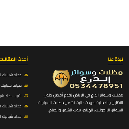
نبذة عنا
أحدث المقالات
📅
حداد شبابيك لي
📅
صيانة شبابيك ح
مظلات وسواتر الدرع في الرياض تقدم أفضل حلول
📅
اقرب حداد شبا
التظليل والحماية بجودة عالية، تشمل مظلات السيارات،
📅
حداد شبابيك 
السواتر، البرجولات، الهناجر، بيوت الشعر، والخيام.
📅
حداد شبابيك 