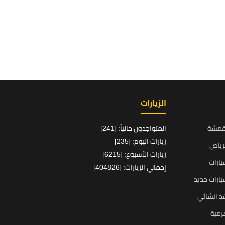
الزيارات
قمشة
المتواجدون حالياً: [241]
زيارات اليوم: [235]
رياض
زيارات الأسبوع: [6215]
ارات
إجمالي الزيارات: [404826]
ارات حديد
د انشائي
رمية