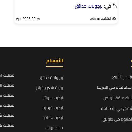
🏷 في:
برجولات حدائق
✍️ الكاتب: admin
📅 29 Apr 2025
الأقسام
مظلات ا
زر حي الربيع
برجولات حدائق
مظلات ال
داد لحام حي العريجا
بيوت شعر وخيام
مظلات سي
تركيب سواتر
بيك عرقة الرياض
مظلات سي
تركيب قرميد
شقق حي الصحافة
مظلات ش
تركيب هناجر
المنيوم حي طويق
مظلات ه
حداد ابواب