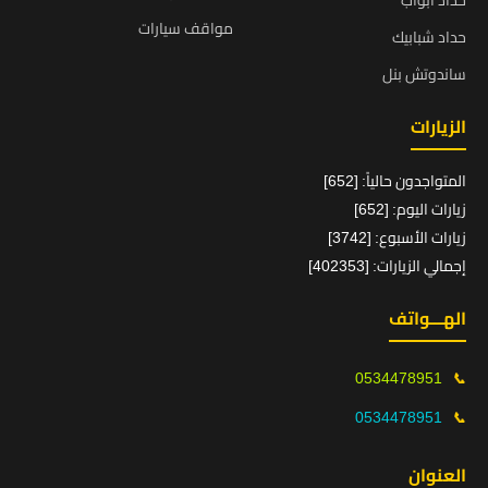
حداد ابواب
مواقف سيارات
حداد شبابيك
ساندوتش بنل
الزيارات
المتواجدون حالياً: [652]
زيارات اليوم: [652]
زيارات الأسبوع: [3742]
إجمالي الزيارات: [402353]
الهـــواتف
0534478951
📞
0534478951
📞
العنوان