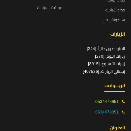
حداد ابواب
مواقف سيارات
حداد شبابيك
ساندوتش بنل
الزيارات
المتواجدون حالياً: [244]
زيارات اليوم: [278]
زيارات الأسبوع: [8915]
إجمالي الزيارات: [407526]
الهـــواتف
0534478951
📞
0534478951
📞
العنوان