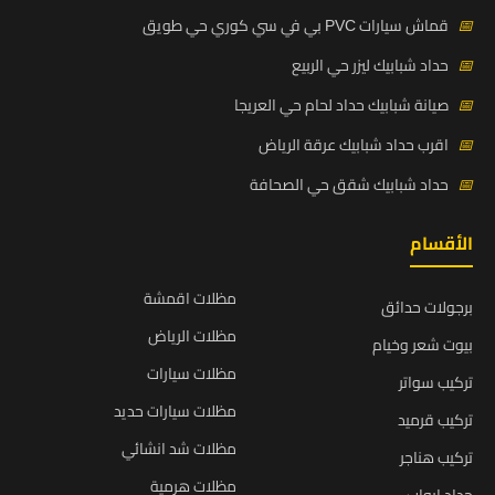
📅
قماش سيارات PVC بي في سي كوري حي طويق
📅
حداد شبابيك ليزر حي الربيع
📅
صيانة شبابيك حداد لحام حي العريجا
📅
اقرب حداد شبابيك عرقة الرياض
📅
حداد شبابيك شقق حي الصحافة
الأقسام
مظلات اقمشة
برجولات حدائق
مظلات الرياض
بيوت شعر وخيام
مظلات سيارات
تركيب سواتر
مظلات سيارات حديد
تركيب قرميد
مظلات شد انشائي
تركيب هناجر
مظلات هرمية