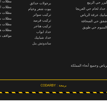
مظلات ا
يزر حي الربيع
برجولات حدائق
مظلات ا
حداد لحام حي العريجا
بيوت شعر وخيام
مظلات س
تركيب سواتر
ابيك عرقة الرياض
مظلات س
تركيب قرميد
 شقق حي الصحافة
مظلات ش
تركيب هناجر
المنيوم حي طويق
مظلات ه
حداد ابواب
مواقف س
حداد شبابيك
ساندوتش بنل
رياض وجميع أنحاء المملكة
برمجة : CODARBY