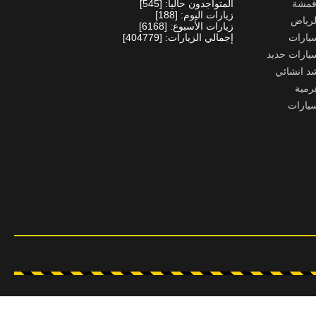
قمشة
المتواجدون حالياً: [545]
زيارات اليوم: [188]
لرياض
زيارات الأسبوع: [6168]
يارات
إجمالي الزيارات: [404779]
يارات حديد
د انشائي
رمية
يارات