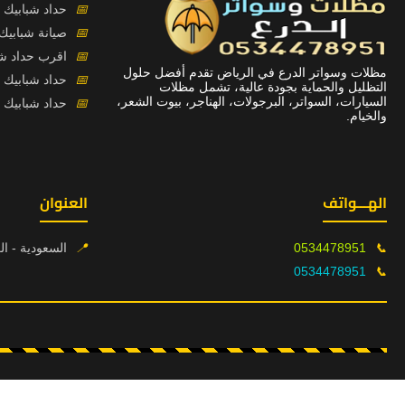
📅
حداد شبابيك ل
📅
صيانة شبابيك 
📅
اقرب حداد شب
مظلات وسواتر الدرع في الرياض تقدم أفضل حلول
📅
حداد شبابيك
التظليل والحماية بجودة عالية، تشمل مظلات
السيارات، السواتر، البرجولات، الهناجر، بيوت الشعر،
📅
حداد شبابيك 
والخيام.
الهـــواتف
العنوان
📞
0534478951
📍
السعودية - ال
0534478951
📞