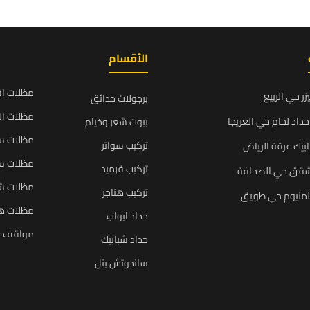
الأقسام
مظلات ا
زر حي الربيع
برجولات حدائق
مظلات ال
داد لحام حي العريجا
بيوت شعر وخيام
مظلات سي
تركيب سواتر
بيك عرقة الرياض
مظلات سي
تركيب قرميد
شقق حي الصحافة
مظلات ش
تركيب هناجر
المنيوم حي طويق
مظلات ه
حداد ابواب
مواقف س
حداد شبابيك
ساندوتش بنل