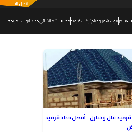
اتصل الان
ب هناجر
بيوت شعر وخيام
تركيب قرميد
مظلات شد انشائي
حداد ابواب
المزيد
▼
رميد فلل ومنازل - أفضل حداد قرميد
ض