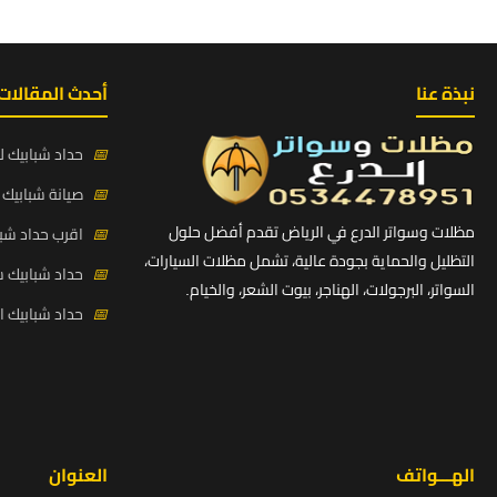
نبذة عنا
أحدث المقالات
📅
حداد شبابيك لي
📅
صيانة شبابيك ح
مظلات وسواتر الدرع في الرياض تقدم أفضل حلول
📅
اقرب حداد شبا
التظليل والحماية بجودة عالية، تشمل مظلات السيارات،
📅
حداد شبابيك 
السواتر، البرجولات، الهناجر، بيوت الشعر، والخيام.
📅
حداد شبابيك 
الهـــواتف
العنوان