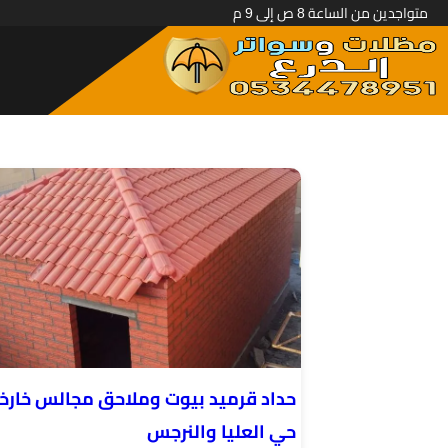
متواجدين من الساعة 8 ص إلى 9 م
حداد قرميد بيوت وملاحق مجالس خارخ
حي العليا والنرجس