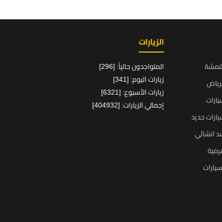
الزيارات
قمشة
المتواجدون حالياً: [296]
زيارات اليوم: [341]
رياض
زيارات الأسبوع: [6321]
ارات
إجمالي الزيارات: [404932]
ارات حديد
د انشائي
رمية
يارات