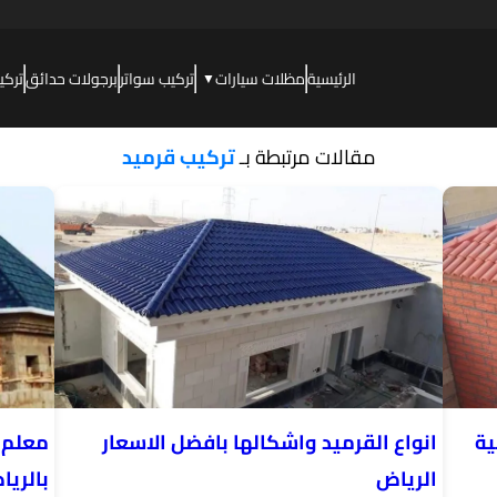
الرئيسية
مظلات سيارات
تركيب سواتر
برجولات حدائق
تركي
▼
مقالات مرتبطة بـ
تركيب قرميد
ية
انواع القرميد واشكالها بافضل الاسعار
معلم ق
الرياض
بالريا