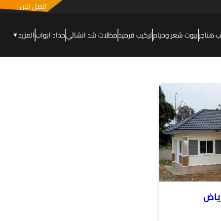
اتصل الان
ب هناجر
بيوت شعر وخيام
تركيب قرميد
مظلات شد انشائي
حداد ابواب
المزيد
▼
ياض