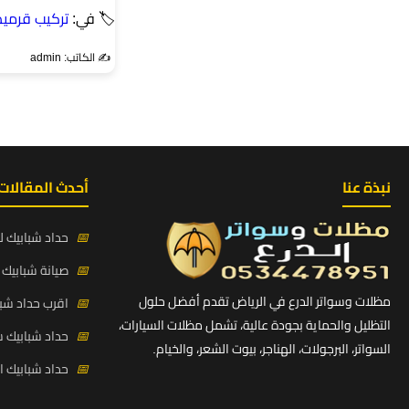
🏷 في:
تركيب قرميد
✍️ الكاتب: admin
نبذة عنا
أحدث المقالات
📅
حداد شبابيك لي
📅
صيانة شبابيك ح
مظلات وسواتر الدرع في الرياض تقدم أفضل حلول
📅
اقرب حداد شبا
التظليل والحماية بجودة عالية، تشمل مظلات السيارات،
📅
حداد شبابيك 
السواتر، البرجولات، الهناجر، بيوت الشعر، والخيام.
📅
حداد شبابيك 