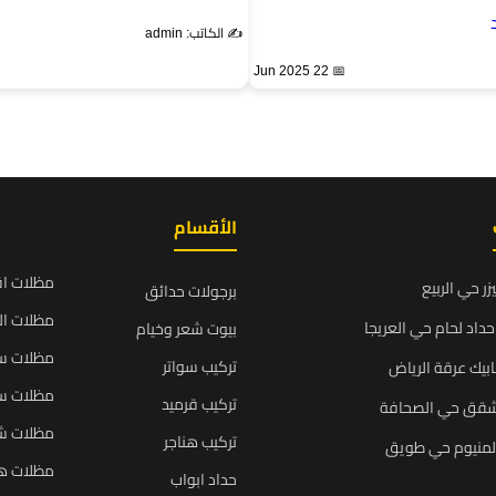
✍️ الكاتب: admin
📅 22 Jun 2025
الأقسام
مظلات ا
زر حي الربيع
برجولات حدائق
مظلات ال
داد لحام حي العريجا
بيوت شعر وخيام
مظلات سي
تركيب سواتر
بيك عرقة الرياض
مظلات سي
تركيب قرميد
شقق حي الصحافة
مظلات ش
تركيب هناجر
المنيوم حي طويق
مظلات ه
حداد ابواب