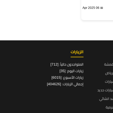
📅 06 Apr 2025
الزيارات
قمشة
المتواجدون حالياً: [712]
زيارات اليوم: [35]
رياض
زيارات الأسبوع: [6015]
ارات
إجمالي الزيارات: [404626]
ارات حديد
د انشائي
رمية