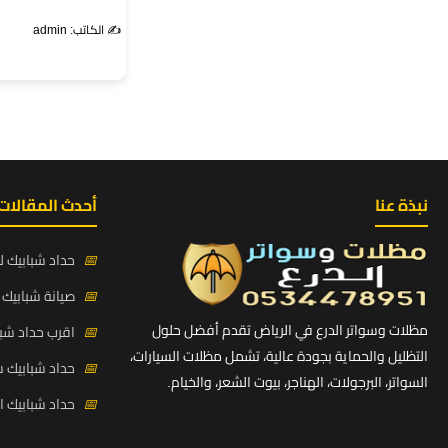
✍️ الكاتب: admin
نبذة عنا
أحدث المقالات
📅
حداد شبابيك لي
📅
صيانة شبابيك ح
مظلات وسواتر الدرع في الرياض تقدم أفضل حلول
📅
اقرب حداد شبا
التظليل والحماية بجودة عالية، تشمل مظلات السيارات،
📅
حداد شبابيك 
السواتر، البرجولات، الهناجر، بيوت الشعر، والخيام.
📅
حداد شبابيك 