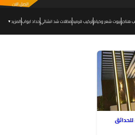
اتصل الان
ب هناجر
بيوت شعر وخيام
تركيب قرميد
مظلات شد انشائي
حداد ابواب
المزيد
▼
للحدائق