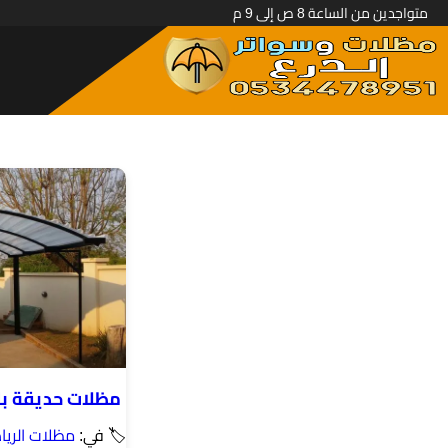
متواجدين من الساعة 8 ص إلى 9 م
مظلات حديقة با
🏷 في:
مظلات الري