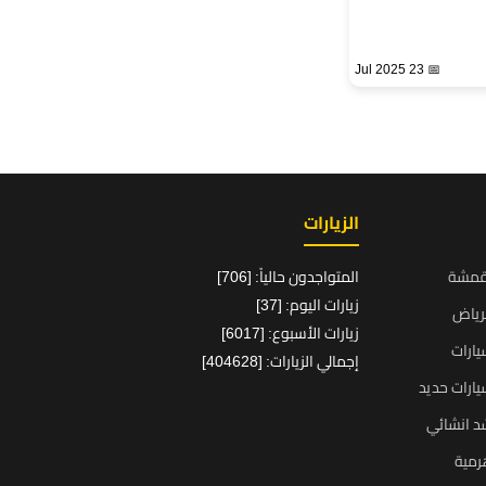
📅 23 Jul 2025
الزيارات
قمشة
المتواجدون حالياً: [706]
زيارات اليوم: [37]
رياض
زيارات الأسبوع: [6017]
ارات
إجمالي الزيارات: [404628]
ارات حديد
د انشائي
رمية