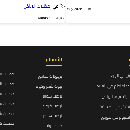
🏷 في:
مظلات الرياض
📅 17 May 2026
✍️ الكاتب: admin
الأقسام
مظلات ا
زر حي الربيع
برجولات حدائق
مظلات ال
داد لحام حي العريجا
بيوت شعر وخيام
مظلات سي
تركيب سواتر
بيك عرقة الرياض
مظلات سي
تركيب قرميد
شقق حي الصحافة
مظلات ش
تركيب هناجر
المنيوم حي طويق
مظلات ه
حداد ابواب