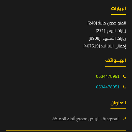
الزيارات
المتواجدون حالياً: [240]
زيارات اليوم: [271]
زيارات الأسبوع: [8908]
إجمالي الزيارات: [407519]
الهـــواتف
0534478951
📞
0534478951
📞
العنوان
📍
السعودية - الرياض وجميع أنحاء المملكة