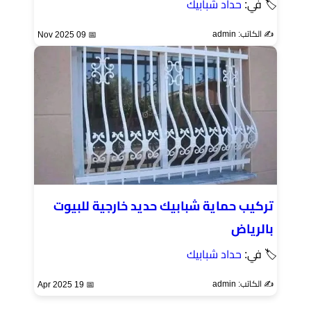
🏷 في:
حداد شبابيك
✍️ الكاتب: admin
📅 09 Nov 2025
تركيب حماية شبابيك حديد خارجية للبيوت
بالرياض
🏷 في:
حداد شبابيك
✍️ الكاتب: admin
📅 19 Apr 2025