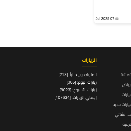
📅 07 Jul 2025
الزيارات
قمشة
المتواجدون حالياً: [213]
زيارات اليوم: [386]
رياض
زيارات الأسبوع: [9023]
ارات
إجمالي الزيارات: [407634]
ارات حديد
د انشائي
رمية