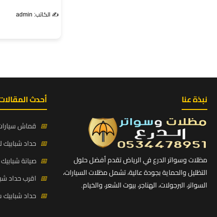
✍️ الكاتب: admin
نبذة عنا
أحدث المقالات
📅
قماش سيارات PVC بي في سي كوري حي ط
📅
حداد شبابيك لي
مظلات وسواتر الدرع في الرياض تقدم أفضل حلول
📅
صيانة شبابيك ح
التظليل والحماية بجودة عالية، تشمل مظلات السيارات،
📅
اقرب حداد شبا
السواتر، البرجولات، الهناجر، بيوت الشعر، والخيام.
📅
حداد شبابيك 