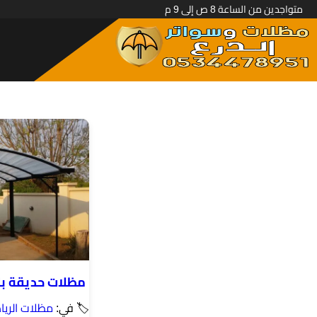
متواجدين من الساعة 8 ص إلى 9 م
مظلات حديقة با
🏷 في:
مظلات الري