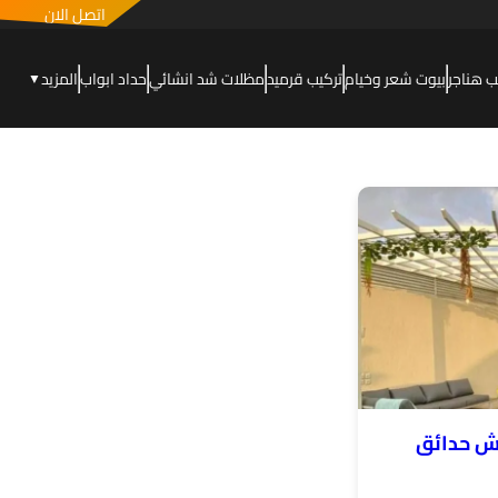
اتصل الان
ب هناجر
بيوت شعر وخيام
تركيب قرميد
مظلات شد انشائي
حداد ابواب
المزيد
▼
ش حدائق