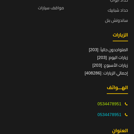
حداد ابواب
مواقف سيارات
حداد شبابيك
ساندوتش بنل
الزيارات
المتواجدون حالياً: [203]
زيارات اليوم: [203]
زيارات الأسبوع: [203]
إجمالي الزيارات: [408286]
الهـــواتف
0534478951
📞
0534478951
📞
العنوان