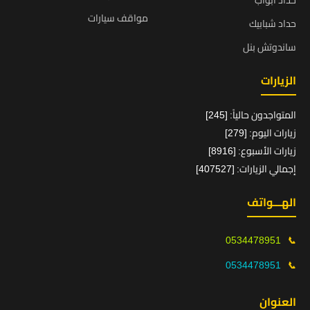
حداد ابواب
مواقف سيارات
حداد شبابيك
ساندوتش بنل
الزيارات
المتواجدون حالياً: [245]
زيارات اليوم: [279]
زيارات الأسبوع: [8916]
إجمالي الزيارات: [407527]
الهـــواتف
0534478951
📞
0534478951
📞
العنوان