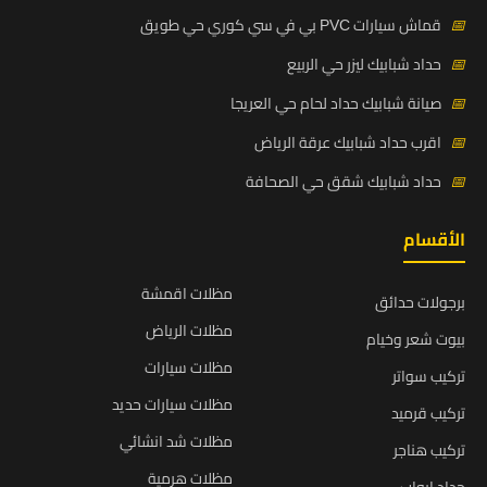
📅
قماش سيارات PVC بي في سي كوري حي طويق
📅
حداد شبابيك ليزر حي الربيع
📅
صيانة شبابيك حداد لحام حي العريجا
📅
اقرب حداد شبابيك عرقة الرياض
📅
حداد شبابيك شقق حي الصحافة
الأقسام
مظلات اقمشة
برجولات حدائق
مظلات الرياض
بيوت شعر وخيام
مظلات سيارات
تركيب سواتر
مظلات سيارات حديد
تركيب قرميد
مظلات شد انشائي
تركيب هناجر
مظلات هرمية