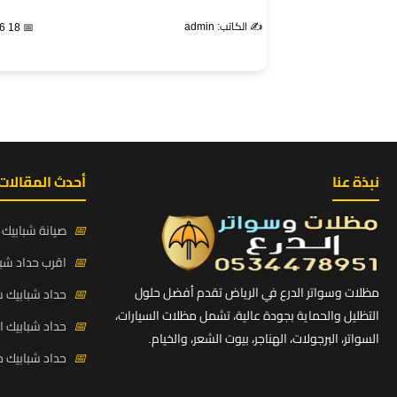
✍️ الكاتب: admin
📅 18 Apr 2026
نبذة عنا
أحدث المقالات
📅
صيانة شبابيك ح
📅
اقرب حداد شبا
مظلات وسواتر الدرع في الرياض تقدم أفضل حلول
📅
حداد شبابيك 
التظليل والحماية بجودة عالية، تشمل مظلات السيارات،
📅
حداد شبابيك 
السواتر، البرجولات، الهناجر، بيوت الشعر، والخيام.
📅
حداد شبابيك ح