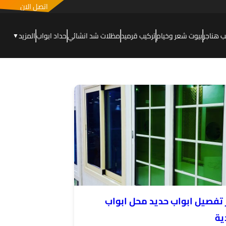
اتصل الان
ب هناجر
بيوت شعر وخيام
تركيب قرميد
مظلات شد انشائي
حداد ابواب
المزيد
▼
 تفصيل ابواب حديد محل ابواب
ية