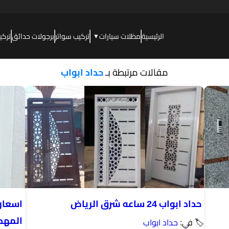
الرئيسية
مظلات سيارات
تركيب سواتر
برجولات حدائق
تركي
▼
مقالات مرتبطة بـ
حداد ابواب
حداد ابواب 24 ساعه شرق الرياض
اسعار
المهد
🏷 في:
حداد ابواب