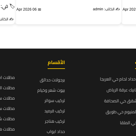
🏷 في:
✍️ الكاتب: admin
📅 06 Apr 2026
✍️ الكاتب: min
الأقسام
مظلات ا
داد لحام حي العريجا
برجولات حدائق
مظلات ال
بيك عرقة الرياض
بيوت شعر وخيام
مظلات سي
تركيب سواتر
شقق حي الصحافة
مظلات سي
تركيب قرميد
المنيوم حي طويق
مظلات ش
تركيب هناجر
ي الملقا
مظلات ه
حداد ابواب