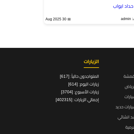
حداد ابواب
ad
📅 30 Aug 2025
الزيارات
قمشة
المتواجدون حالياً: [617]
زيارات اليوم: [614]
رياض
زيارات الأسبوع: [3704]
ارات
إجمالي الزيارات: [402315]
ارات حديد
د انشائي
رمية