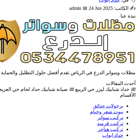
✍️ الكاتب: admin
📅 24 Jun 2025
نبذة عنا
مظلات وسواتر الدرع في الرياض تقدم أفضل حلول التظليل والحماية بج
أحدث المقالات
📅
حداد شبابيك ليزر حي الربيع
📅
صيانة شبابيك حداد لحام حي العريج
الأقسام
برجولات حدائق
بيوت شعر وخيام
تركيب سواتر
تركيب قرميد
تركيب هناجر
حداد ابواب