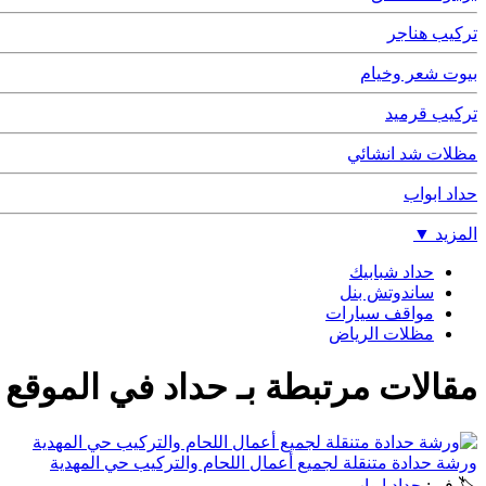
تركيب هناجر
بيوت شعر وخيام
تركيب قرميد
مظلات شد انشائي
حداد ابواب
المزيد
▼
حداد شبابيك
ساندوتش بنل
مواقف سيارات
مظلات الرياض
مقالات مرتبطة بـ
حداد في الموقع
ورشة حدادة متنقلة لجميع أعمال اللحام والتركيب حي المهدية
🏷 في:
حداد ابواب