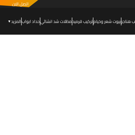
اتصل الان
ب هناجر
بيوت شعر وخيام
تركيب قرميد
مظلات شد انشائي
حداد ابواب
المزيد
▼