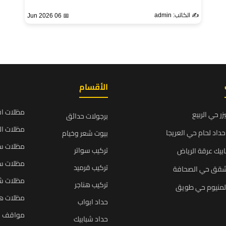
✍️ الكاتب: admin
📅 06 Jun 2026
الأقسام
مظلات ا
زر حي الربيع
برجولات حدائق
مظلات ال
داد لحام حي العريجا
بيوت شعر وخيام
مظلات سي
تركيب سواتر
بيك عرقة الرياض
مظلات سي
تركيب قرميد
شقق حي الصحافة
مظلات ش
تركيب هناجر
المنيوم حي طويق
مظلات ه
حداد ابواب
مواقف س
حداد شبابيك