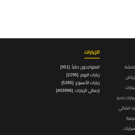
الزيارات
قمشة
المتواجدون حالياً: [951]
زيارات اليوم: [2295]
رياض
زيارات الأسبوع: [5385]
ارات
إجمالي الزيارات: [403996]
ارات حديد
د انشائي
رمية
يارات