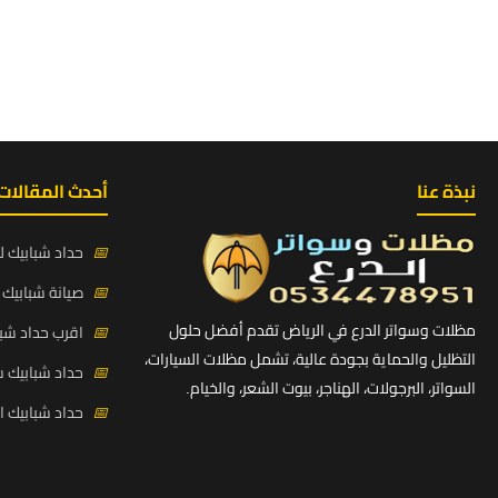
نبذة عنا
أحدث المقالات
📅
حداد شبابيك لي
📅
صيانة شبابيك ح
مظلات وسواتر الدرع في الرياض تقدم أفضل حلول
📅
اقرب حداد شبا
التظليل والحماية بجودة عالية، تشمل مظلات السيارات،
📅
حداد شبابيك 
السواتر، البرجولات، الهناجر، بيوت الشعر، والخيام.
📅
حداد شبابيك 