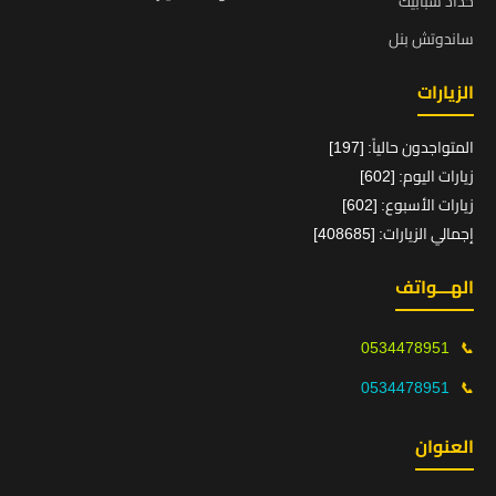
حداد شبابيك
ساندوتش بنل
الزيارات
المتواجدون حالياً: [197]
زيارات اليوم: [602]
زيارات الأسبوع: [602]
إجمالي الزيارات: [408685]
الهـــواتف
0534478951
📞
0534478951
📞
العنوان