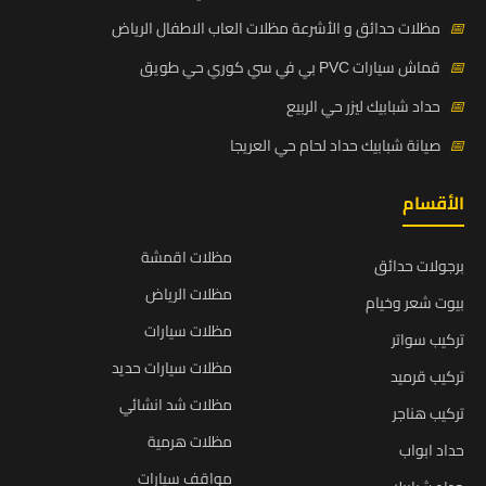
📅
مظلات حدائق و الأشرعة مظلات العاب الاطفال الرياض
📅
قماش سيارات PVC بي في سي كوري حي طويق
📅
حداد شبابيك ليزر حي الربيع
📅
صيانة شبابيك حداد لحام حي العريجا
الأقسام
مظلات اقمشة
برجولات حدائق
مظلات الرياض
بيوت شعر وخيام
مظلات سيارات
تركيب سواتر
مظلات سيارات حديد
تركيب قرميد
مظلات شد انشائي
تركيب هناجر
مظلات هرمية
حداد ابواب
مواقف سيارات