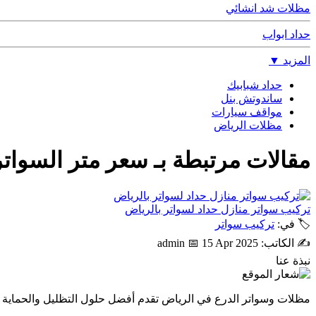
مظلات شد انشائي
حداد ابواب
المزيد
▼
حداد شبابيك
ساندوتش بنل
مواقف سيارات
مظلات الرياض
مقالات مرتبطة بـ
سعر متر السوات
تركيب سواتر منازل حداد لسواتر بالرياض
🏷 في:
تركيب سواتر
✍️ الكاتب: admin
📅 15 Apr 2025
نبذة عنا
مظلات وسواتر الدرع في الرياض تقدم أفضل حلول التظليل والحماية بج