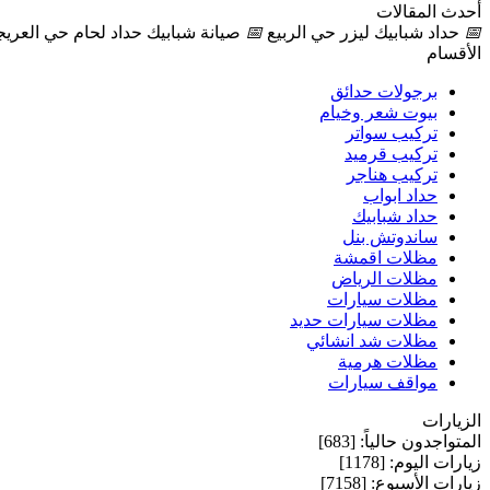
أحدث المقالات
📅
حداد شبابيك ليزر حي الربيع
📅
صيانة شبابيك حداد لحام حي العريج
الأقسام
برجولات حدائق
بيوت شعر وخيام
تركيب سواتر
تركيب قرميد
تركيب هناجر
حداد ابواب
حداد شبابيك
ساندوتش بنل
مظلات اقمشة
مظلات الرياض
مظلات سيارات
مظلات سيارات حديد
مظلات شد انشائي
مظلات هرمية
مواقف سيارات
الزيارات
المتواجدون حالياً: [683]
زيارات اليوم: [1178]
زيارات الأسبوع: [7158]