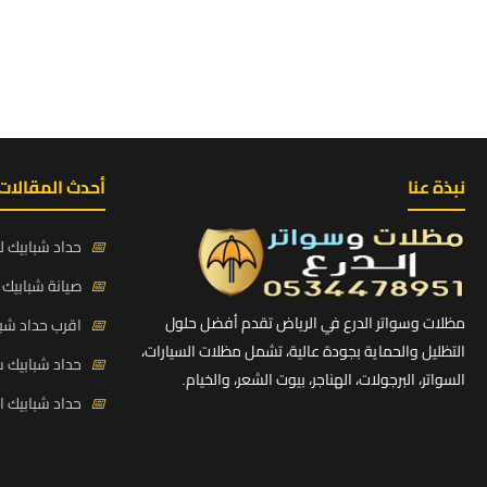
نبذة عنا
أحدث المقالات
📅
حداد شبابيك لي
📅
صيانة شبابيك ح
مظلات وسواتر الدرع في الرياض تقدم أفضل حلول
📅
اقرب حداد شبا
التظليل والحماية بجودة عالية، تشمل مظلات السيارات،
📅
حداد شبابيك 
السواتر، البرجولات، الهناجر، بيوت الشعر، والخيام.
📅
حداد شبابيك 