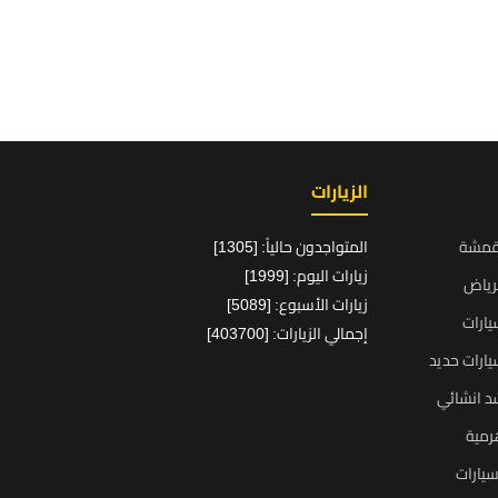
الزيارات
قمشة
المتواجدون حالياً: [1305]
زيارات اليوم: [1999]
رياض
زيارات الأسبوع: [5089]
ارات
إجمالي الزيارات: [403700]
ارات حديد
د انشائي
رمية
يارات