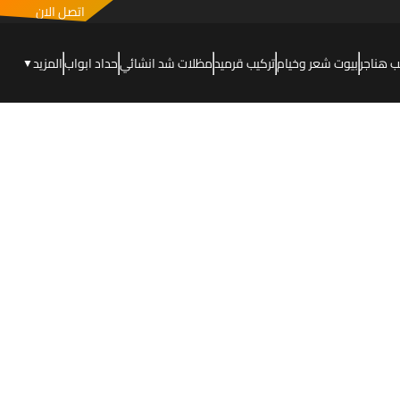
اتصل الان
ب هناجر
بيوت شعر وخيام
تركيب قرميد
مظلات شد انشائي
حداد ابواب
المزيد
▼