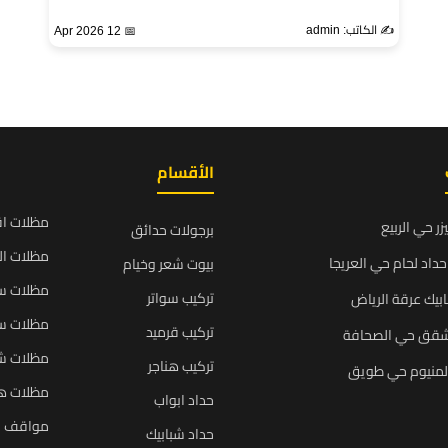
✍️ الكاتب: admin
📅 12 Apr 2026
الأقسام
مظلات ا
زر حي الربيع
برجولات حدائق
مظلات ال
داد لحام حي العريجا
بيوت شعر وخيام
مظلات سي
تركيب سواتر
بيك عرقة الرياض
مظلات سي
تركيب قرميد
شقق حي الصحافة
مظلات ش
تركيب هناجر
المنيوم حي طويق
مظلات ه
حداد ابواب
مواقف س
حداد شبابيك