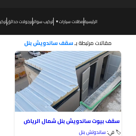
الرئيسية
مظلات سيارات
تركيب سواتر
برجولات حدائق
تركي
▼
مقالات مرتبطة بـ
سقف ساندويش بنل
سقف بيوت ساندويش بنل شمال الرياض
🏷 في:
ساندوتش بنل