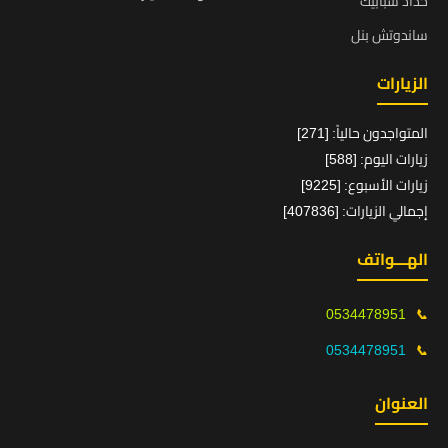
حداد شبابيك
ساندوتش بنل
الزيارات
المتواجدون حالياً: [271]
زيارات اليوم: [588]
زيارات الأسبوع: [9225]
إجمالي الزيارات: [407836]
الهـــواتف
0534478951
📞
0534478951
📞
العنوان