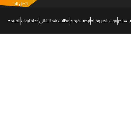
اتصل الان
ب هناجر
بيوت شعر وخيام
تركيب قرميد
مظلات شد انشائي
حداد ابواب
المزيد
▼