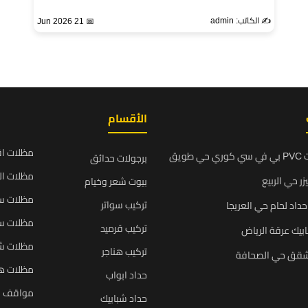
✍️ الكاتب: admin
📅 21 Jun 2026
الأقسام
مظلات ا
ويق
برجولات حدائق
مظلات ال
زر حي الربيع
بيوت شعر وخيام
مظلات سي
تركيب سواتر
داد لحام حي العريجا
مظلات سي
تركيب قرميد
بيك عرقة الرياض
مظلات ش
تركيب هناجر
شقق حي الصحافة
مظلات ه
حداد ابواب
مواقف س
حداد شبابيك