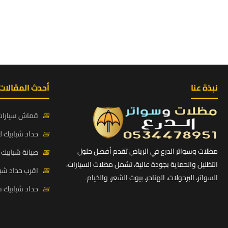
نبذة عنا
أحدث المقالات
📅
قماش سيارات PVC بي في سي كوري حي ط
📅
حداد شبابيك لي
مظلات وسواتر الدرع في الرياض تقدم أفضل حلول
📅
صيانة شبابيك ح
التظليل والحماية بجودة عالية، تشمل مظلات السيارات،
📅
اقرب حداد شبا
السواتر، البرجولات، الهناجر، بيوت الشعر، والخيام.
📅
حداد شبابيك 