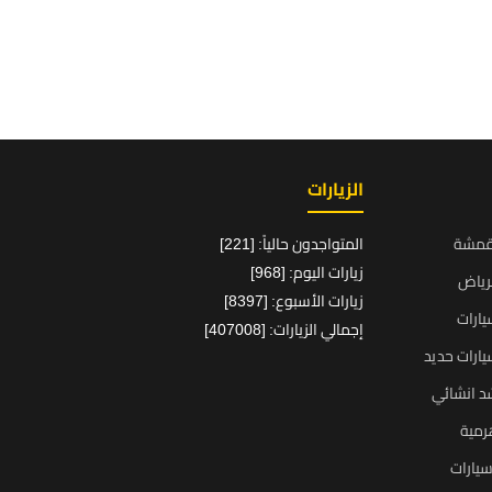
الزيارات
قمشة
المتواجدون حالياً: [221]
زيارات اليوم: [968]
رياض
زيارات الأسبوع: [8397]
ارات
إجمالي الزيارات: [407008]
ارات حديد
د انشائي
رمية
يارات