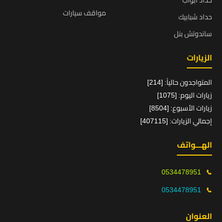
حداد ابواب
مواقف سيارات
حداد شبابيك
ساندوتش بنل
الزيارات
المتواجدون حالياً: [214]
زيارات اليوم: [1075]
زيارات الأسبوع: [8504]
إجمالي الزيارات: [407115]
الهـــواتف
0534478951
📞
0534478951
📞
العنوان