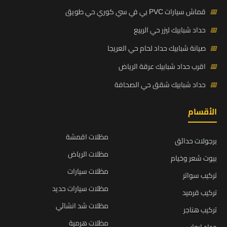
📅
قماش سيارات PVC بي في سي كوري حي طويق
📅
حداد شبابيك ليزر حي الربيع
📅
صيانة شبابيك حداد لحام حي العريجا
📅
اقرب حداد شبابيك عرقة الرياض
📅
حداد شبابيك شقق حي الصحافة
الأقسام
مظلات اقمشة
برجولات حدائق
مظلات الرياض
بيوت شعر وخيام
مظلات سيارات
تركيب سواتر
مظلات سيارات حديد
تركيب قرميد
مظلات شد انشائي
تركيب هناجر
مظلات هرمية