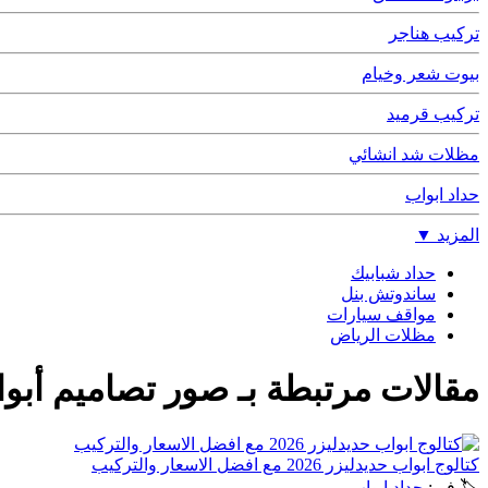
تركيب هناجر
بيوت شعر وخيام
تركيب قرميد
مظلات شد انشائي
حداد ابواب
المزيد
▼
حداد شبابيك
ساندوتش بنل
مواقف سيارات
مظلات الرياض
مقالات مرتبطة بـ
صور تصاميم أبوا
كتالوج ابواب حديدليزر 2026 مع افضل الاسعار والتركيب
🏷 في:
حداد ابواب