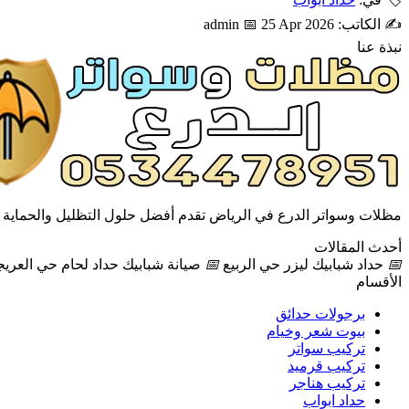
✍️ الكاتب: admin
📅 25 Apr 2026
نبذة عنا
مظلات وسواتر الدرع في الرياض تقدم أفضل حلول التظليل والحماية بج
أحدث المقالات
📅
حداد شبابيك ليزر حي الربيع
📅
صيانة شبابيك حداد لحام حي العريج
الأقسام
برجولات حدائق
بيوت شعر وخيام
تركيب سواتر
تركيب قرميد
تركيب هناجر
حداد ابواب