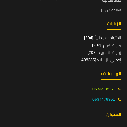
حداد شبابيك
ساندوتش بنل
الزيارات
المتواجدون حالياً: [204]
زيارات اليوم: [202]
زيارات الأسبوع: [202]
إجمالي الزيارات: [408285]
الهـــواتف
0534478951
📞
0534478951
📞
العنوان