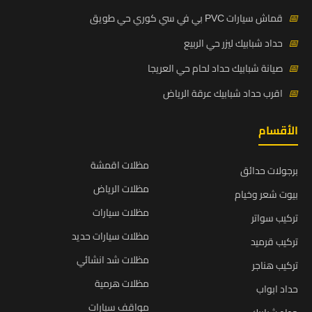
📅
قماش سيارات PVC بي في سي كوري حي طويق
📅
حداد شبابيك ليزر حي الربيع
📅
صيانة شبابيك حداد لحام حي العريجا
📅
اقرب حداد شبابيك عرقة الرياض
الأقسام
مظلات اقمشة
برجولات حدائق
مظلات الرياض
بيوت شعر وخيام
مظلات سيارات
تركيب سواتر
مظلات سيارات حديد
تركيب قرميد
مظلات شد انشائي
تركيب هناجر
مظلات هرمية
حداد ابواب
مواقف سيارات