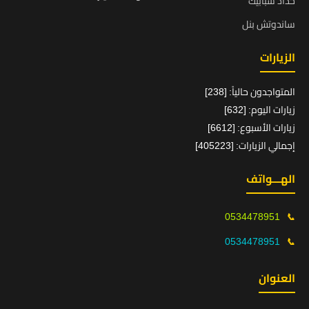
حداد شبابيك
ساندوتش بنل
الزيارات
المتواجدون حالياً: [238]
زيارات اليوم: [632]
زيارات الأسبوع: [6612]
إجمالي الزيارات: [405223]
الهـــواتف
0534478951
📞
0534478951
📞
العنوان