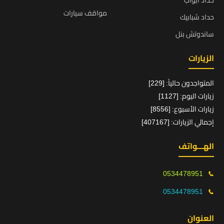
حداد ابواب
مواقف سيارات
حداد شبابيك
ساندوتش بنل
الزيارات
المتواجدون حالياً: [229]
زيارات اليوم: [1127]
زيارات الأسبوع: [8556]
إجمالي الزيارات: [407167]
الهـــواتف
0534478951
📞
0534478951
📞
العنوان