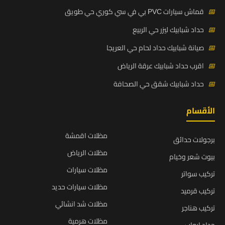
📅
قماش سيارات PVC بي في سي كوري حي طويق
📅
حداد شبابيك ليزر حي الربيع
📅
صيانة شبابيك حداد لحام حي العريجا
📅
اقرب حداد شبابيك عرقة الرياض
📅
حداد شبابيك شقق حي الصحافة
الأقسام
مظلات اقمشة
برجولات حدائق
مظلات الرياض
بيوت شعر وخيام
مظلات سيارات
تركيب سواتر
مظلات سيارات حديد
تركيب قرميد
مظلات شد انشائي
تركيب هناجر
مظلات هرمية