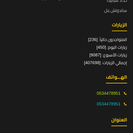
حداد شبابيك
ساندوتش بنل
الزيارات
المتواجدون حالياً: [236]
زيارات اليوم: [450]
زيارات الأسبوع: [9087]
إجمالي الزيارات: [407698]
الهـــواتف
0534478951
📞
0534478951
📞
العنوان