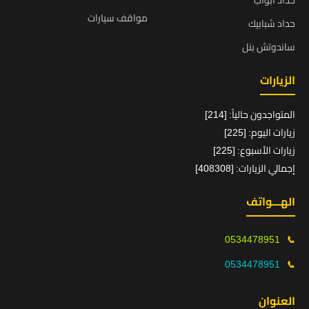
حداد ابواب
مواقف سيارات
حداد شبابيك
ساندوتش بنل
الزيارات
المتواجدون حالياً: [214]
زيارات اليوم: [225]
زيارات الأسبوع: [225]
إجمالي الزيارات: [408308]
الهـــواتف
0534478951
📞
0534478951
📞
العنوان