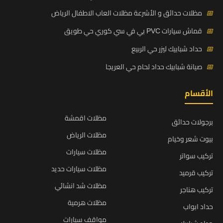
📅
مظلات حدائق و الأشرعة مظلات العاب الاطفال الرياض
📅
قماش سيارات PVC بي في سي كوري حي طويق
📅
حداد شبابيك ليزر حي الربيع
📅
صيانة شبابيك حداد لحام حي العريجا
الأقسام
مظلات اقمشة
برجولات حدائق
مظلات الرياض
بيوت شعر وخيام
مظلات سيارات
تركيب سواتر
مظلات سيارات حديد
تركيب قرميد
مظلات شد انشائي
تركيب هناجر
مظلات هرمية
حداد ابواب
مواقف سيارات