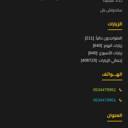
حداد شبابيك
ساندوتش بنل
الزيارات
المتواجدون حالياً: [211]
زيارات اليوم: [640]
زيارات الأسبوع: [640]
إجمالي الزيارات: [408723]
الهـــواتف
0534478951
📞
0534478951
📞
العنوان