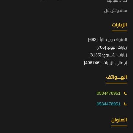
حداد شبابيك
ساندوتش بنل
الزيارات
المتواجدون حالياً: [692]
زيارات اليوم: [706]
زيارات الأسبوع: [8135]
إجمالي الزيارات: [406746]
الهـــواتف
0534478951
📞
0534478951
📞
العنوان