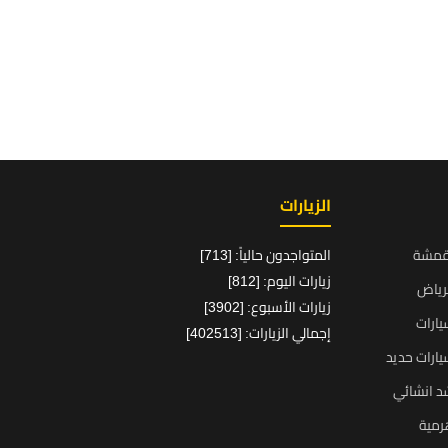
الزيارات
قمشة
المتواجدون حالياً: [713]
زيارات اليوم: [812]
رياض
زيارات الأسبوع: [3902]
ارات
إجمالي الزيارات: [402513]
ارات حديد
د انشائي
رمية