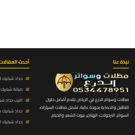
نبذة عنا
أحدث المقالات
📅
حداد شبابيك لي
📅
صيانة شبابيك ح
مظلات وسواتر الدرع في الرياض تقدم أفضل حلول
📅
اقرب حداد شبا
التظليل والحماية بجودة عالية، تشمل مظلات السيارات،
📅
حداد شبابيك 
السواتر، البرجولات، الهناجر، بيوت الشعر، والخيام.
📅
حداد شبابيك 