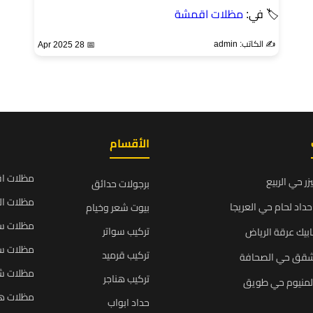
🏷 في:
مظلات اقمشة
✍️ الكاتب: admin
📅 28 Apr 2025
الأقسام
مظلات ا
زر حي الربيع
برجولات حدائق
مظلات ال
داد لحام حي العريجا
بيوت شعر وخيام
مظلات سي
تركيب سواتر
بيك عرقة الرياض
مظلات سي
تركيب قرميد
شقق حي الصحافة
مظلات ش
تركيب هناجر
المنيوم حي طويق
مظلات ه
حداد ابواب