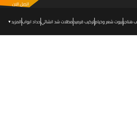
اتصل الان
ب هناجر
بيوت شعر وخيام
تركيب قرميد
مظلات شد انشائي
حداد ابواب
المزيد
▼