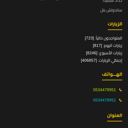
حداد شبابيك
ساندوتش بنل
الزيارات
المتواجدون حالياً: [723]
زيارات اليوم: [817]
زيارات الأسبوع: [8246]
إجمالي الزيارات: [406857]
الهـــواتف
0534478951
📞
0534478951
📞
العنوان