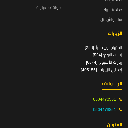
حداد ابواب
مواقف سيارات
حداد شبابيك
ساندوتش بنل
الزيارات
المتواجدون حالياً: [288]
زيارات اليوم: [564]
زيارات الأسبوع: [6544]
إجمالي الزيارات: [405155]
الهـــواتف
0534478951
📞
0534478951
📞
العنوان